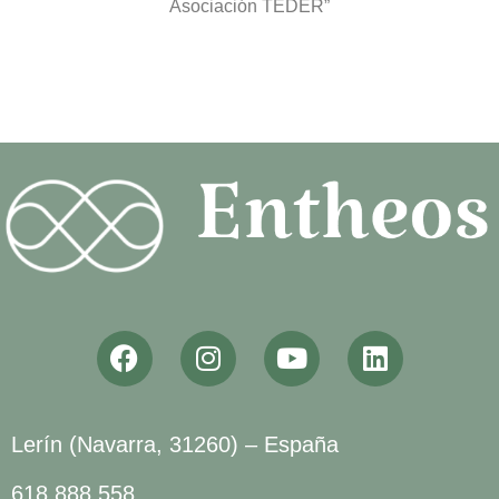
Asociación TEDER”
Lerín (Navarra, 31260) – España
618 888 558