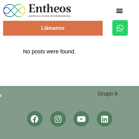
Alojamiento Rural
Llámanos
No posts were found.