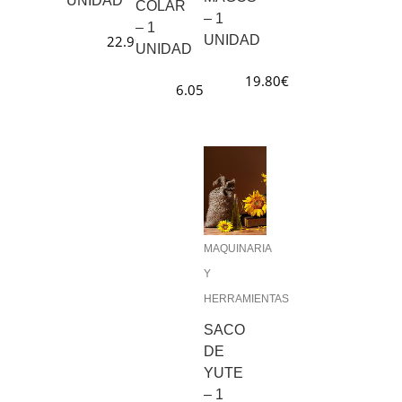
UNIDAD
COLAR
– 1
– 1
22.99
€
UNIDAD
UNIDAD
19.80
€
6.05
€
MAQUINARIA
Y
HERRAMIENTAS
SACO
DE
YUTE
– 1