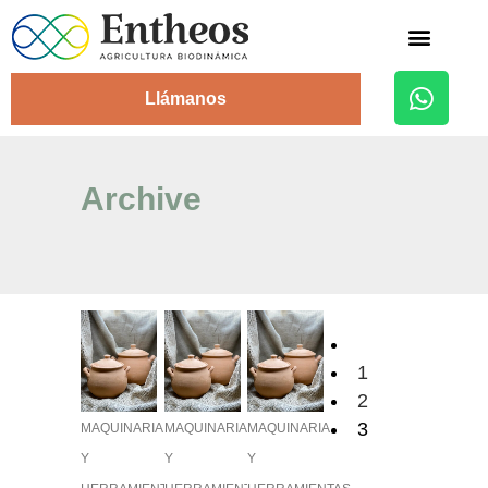
Alojamiento Rural
Llámanos
Archive
1
2
3
MAQUINARIA
MAQUINARIA
MAQUINARIA
Y
Y
Y