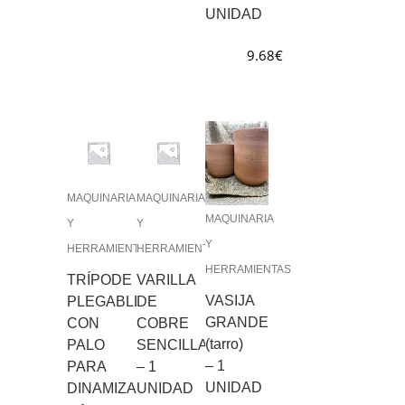
UNIDAD
9.68
€
MAQUINARIA
MAQUINARIA
MAQUINARIA
Y
Y
Y
HERRAMIENTAS
HERRAMIENTAS
HERRAMIENTAS
TRÍPODE
VARILLA
VASIJA
PLEGABLE
DE
GRANDE
CON
COBRE
(tarro)
PALO
SENCILLA
– 1
PARA
– 1
UNIDAD
DINAMIZAR
UNIDAD