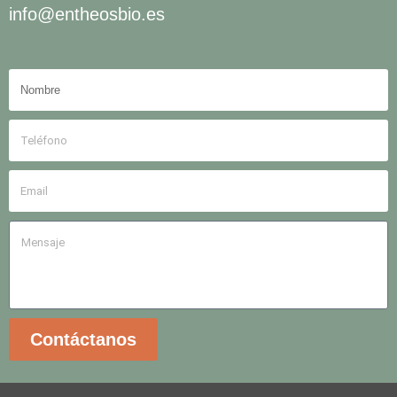
info@entheosbio.es
Contáctanos