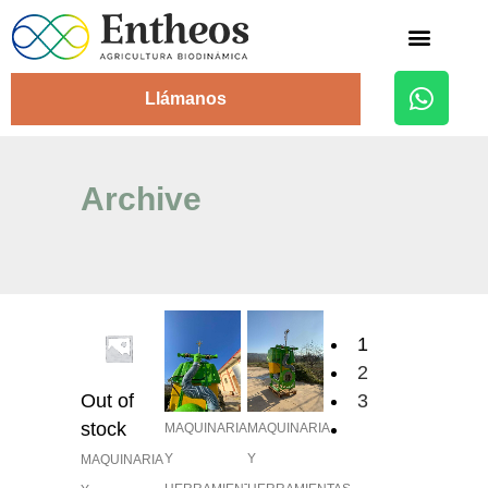
Alojamiento Rural
Llámanos
Archive
1
2
Out of
3
stock
MAQUINARIA
MAQUINARIA
Y
Y
MAQUINARIA