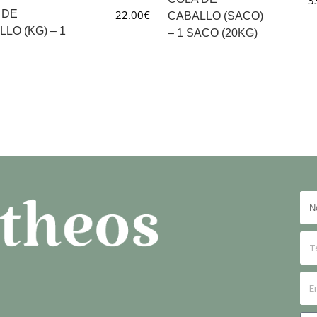
3
 DE
22.00
€
CABALLO (SACO)
LO (KG) – 1
– 1 SACO (20KG)