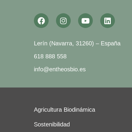
Lerín (Navarra, 31260) – España
618 888 558
info@entheosbio.es
Agricultura Biodinámica
Sostenibilidad