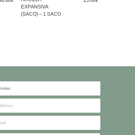
30.00
€
25.00
€
EXPANSIVA
(SACO) – 1 SACO