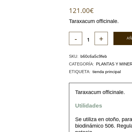
121.00
€
Taraxacum officinale.
AÑ
SKU:
b60c6a5c9feb
CATEGORÍA:
PLANTAS Y MINE
ETIQUETA:
tienda principal
Taraxacum officinale.
Utilidades
Se utiliza en otoño, par
biodinámico 506. Regula 