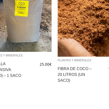
S Y MINERALES
PLANTAS Y MINERALES
LLA
25.00
€
FIBRA DE COCO –
NSIVA
20 LITROS (UN
) – 1 SACO
SACO)