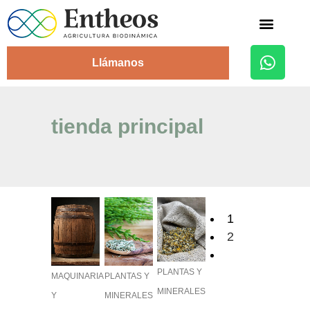
Alojamiento Rural
Llámanos
tienda principal
1
2
PLANTAS Y
MAQUINARIA
PLANTAS Y
MINERALES
Y
MINERALES