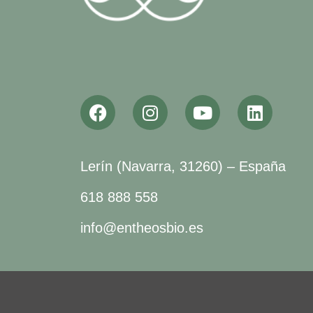
Lerín (Navarra, 31260) – España
618 888 558
info@entheosbio.es