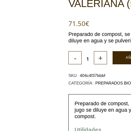
VALERIANA (
71.50
€
Preparado de compost, se u
diluye en agua y se pulver
AÑ
SKU:
404c4f37bbbf
CATEGORÍA:
PREPARADOS BI
Preparado de compost, se
jugo se diluye en agua y
compost.
Utilidades