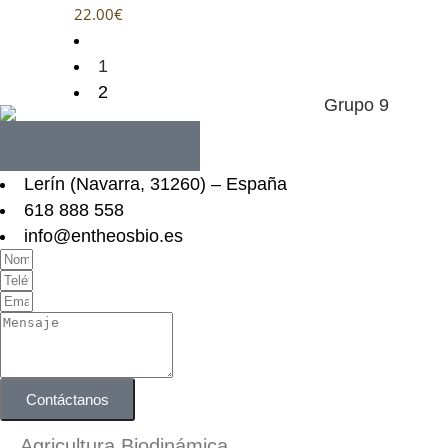
22.00
€
1
2
Lerín (Navarra, 31260) – España
618 888 558
info@entheosbio.es
Contáctanos
Agricultura Biodinámica